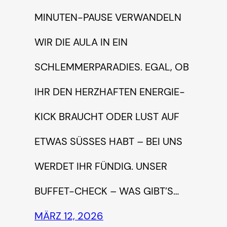
INUTEN-PAUSE VERWANDELN W
IR DIE AULA IN EIN S
CHLEMMERPARADIES. EGAL, OB I
HR DEN HERZHAFTEN ENERGIE-K
ICK BRAUCHT ODER LUST AUF E
TWAS SÜSSES HABT – BEI UNS WE
RDET IHR FÜNDIG. UNSER BU
FFET-CHECK – WAS GIBT’S…
MÄRZ 12, 2026