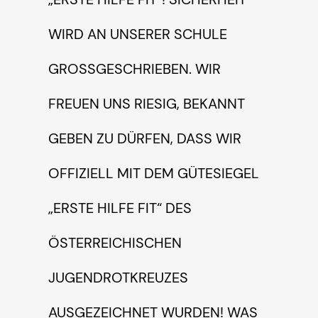
WIRD AN UNSERER SCHULE
GROSSGESCHRIEBEN. WIR F
REUEN UNS RIESIG, BEKANNT G
EBEN ZU DÜRFEN, DASS WIR O
FFIZIELL MIT DEM GÜTESIEGEL „
ERSTE HILFE FIT“ DES Ö
STERREICHISCHEN J
UGENDROTKREUZES A
USGEZEICHNET WURDEN! WAS B