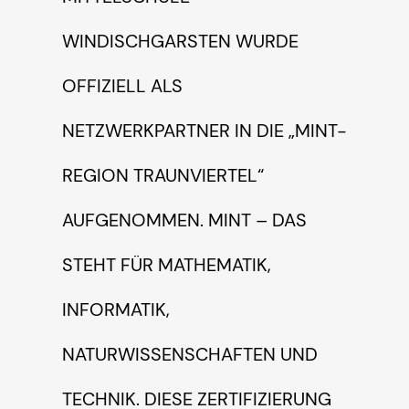
INDISCHGARSTEN WURDE O
FFIZIELL ALS N
ETZWERKPARTNER IN DIE „MINT-R
EGION TRAUNVIERTEL“ A
UFGENOMMEN. MINT – DAS S
TEHT FÜR MATHEMATIK, I
NFORMATIK, N
ATURWISSENSCHAFTEN UND T
ECHNIK. DIESE ZERTIFIZIERUNG I